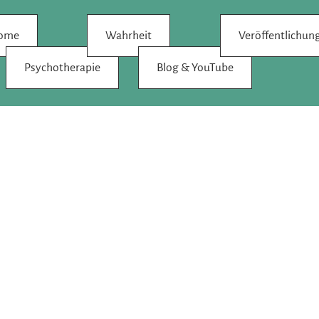
on
ome
Wahrheit
Veröffentlichun
ingen
Psychotherapie
Blog & YouTube