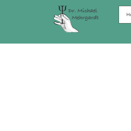
Navigati
H
überspr